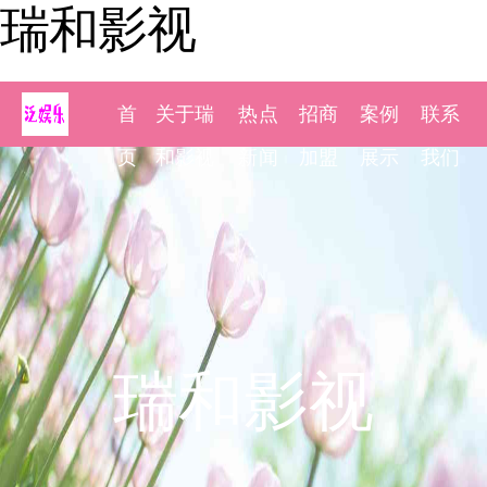
瑞和影视
首
关于瑞
热点
招商
案例
联系
页
和影视
新闻
加盟
展示
我们
瑞和影视