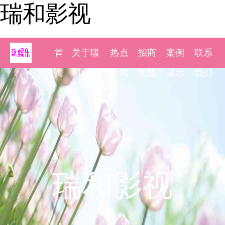
瑞和影视
首
关于瑞
热点
招商
案例
联系
页
和影视
新闻
加盟
展示
我们
瑞和影视